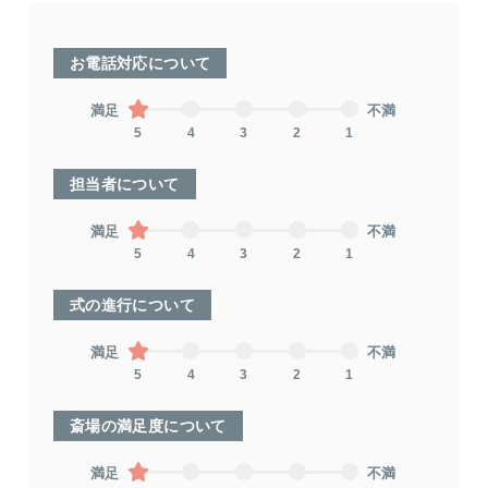
お電話対応について
満足
不満
5
4
3
2
1
担当者について
満足
不満
5
4
3
2
1
式の進行について
満足
不満
5
4
3
2
1
斎場の満足度について
満足
不満