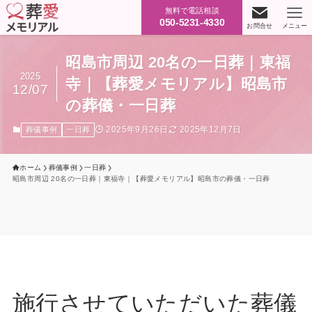
無料で電話相談
050-5231-4330
お問合せ
メニュー
昭島市周辺 20名の一日葬｜東福
2025
寺｜【葬愛メモリアル】昭島市
12/07
の葬儀・一日葬
2025年9月26日
2025年12月7日
葬儀事例
一日葬
ホーム
葬儀事例
一日葬
昭島市周辺 20名の一日葬｜東福寺｜【葬愛メモリアル】昭島市の葬儀・一日葬
施行させていただいた葬儀