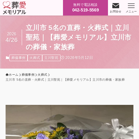
無料で電話相談
042-519-5569
お問合せ
メニュー
立川市 5名の直葬・火葬式｜立川
2026
聖苑｜【葬愛メモリアル】立川市
4/26
の葬儀・家族葬
2026年5月12日
葬儀事例
火葬式
立川聖苑
ホーム
葬儀事例
火葬式
立川市 5名の直葬・火葬式｜立川聖苑｜【葬愛メモリアル】立川市の葬儀・家族葬