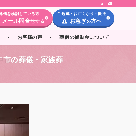
葬儀を検討している方
ご危篤・お亡くなり・搬送
メール問合せ
お急ぎ
方へ
する
の
内
お客様の声
葬儀の補助金について
中市の葬儀・家族葬