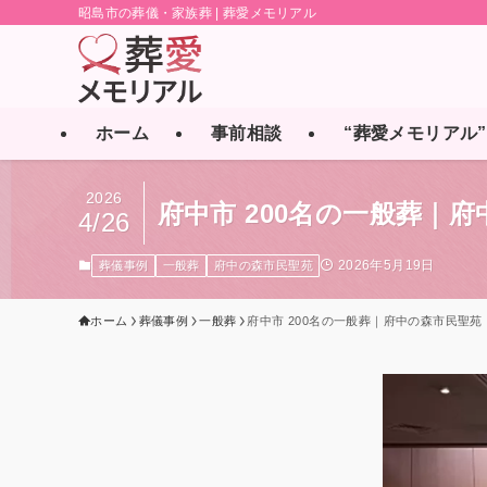
昭島市の葬儀・家族葬 | 葬愛メモリアル
ホーム
事前相談
“葬愛メモリアル
2026
府中市 200名の一般葬
4/26
2026年5月19日
葬儀事例
一般葬
府中の森市民聖苑
ホーム
葬儀事例
一般葬
府中市 200名の一般葬｜府中の森市民聖