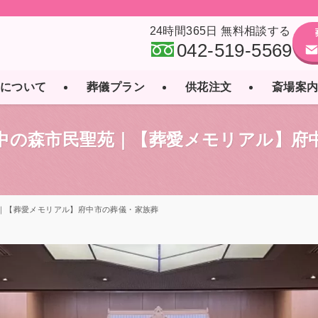
24時間365日 無料相談する
042-519-5569
”について
葬儀プラン
供花注文
斎場案
｜府中の森市民聖苑｜【葬愛メモリアル】府
苑｜【葬愛メモリアル】府中市の葬儀・家族葬